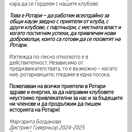
кара да се гордеем с нашите клубове.
Това е Ротари – да работим всеотдайно за
общи каузи заедно с приятели от клуба, с
други клубове, с партньори, с местната власт и
когато постигнем успехи, да привлечем нови
доброволци, които са готови да се посветят на
Ротари.
Изглежда по-лесно отколкото е в
действителност. Независимо от
предизвикателствата, то е възможно – когато
ние, ротарианците, гледаме в една посока.
Пожелавам на всички приятели в Ротари
здраве и енергия, за да направим клубовете
неустоимо привлекателни за нас и за бъдещите
ни членове и да продължим да пишем
историята на Ротари!
Маргарита Богданова
Дистрикт Гуверньор 2024-2025