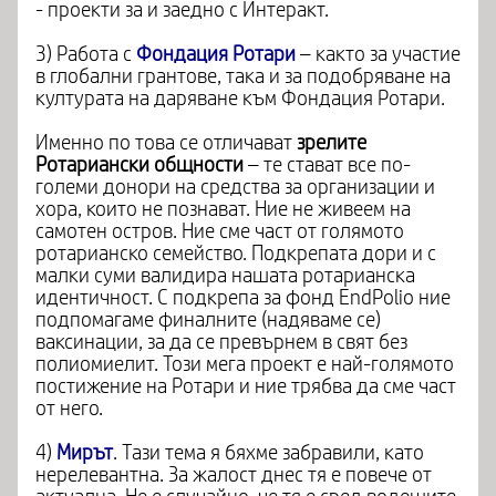
- проекти за и заедно с Интеракт.
3) Работа с
Фондация Ротари
– както за участие
в глобални грантове, така и за подобряване на
културата на даряване към Фондация Ротари.
Именно по това се отличават
зрелите
Ротариански общности
– те стават все по-
големи донори на средства за организации и
хора, които не познават. Ние не живеем на
самотен остров. Ние сме част от голямото
ротарианско семейство. Подкрепата дори и с
малки суми валидира нашата ротарианска
идентичност. С подкрепа за фонд EndPolio ние
подпомагаме финалните (надяваме се)
ваксинации, за да се превърнем в свят без
полиомиелит. Този мега проект е най-голямото
постижение на Ротари и ние трябва да сме част
от него.
4)
Мирът
. Тази тема я бяхме забравили, като
нерелевантна. За жалост днес тя е повече от