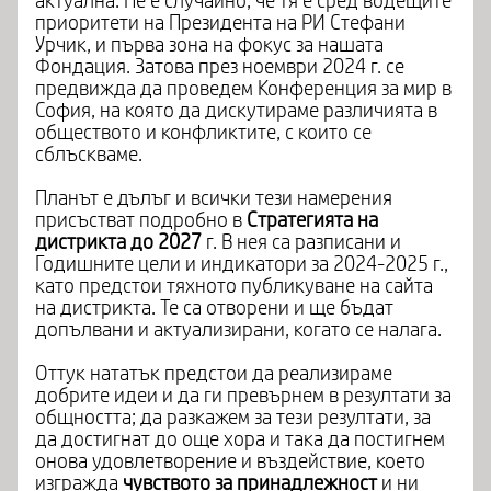
актуална. Не е случайно, че тя е сред водещите
приоритети на Президента на РИ Стефани
Урчик, и първа зона на фокус за нашата
Фондация. Затова през ноември 2024 г. се
предвижда да проведем Конференция за мир в
София, на която да дискутираме различията в
обществото и конфликтите, с които се
сблъскваме.
Планът е дълъг и всички тези намерения
присъстват подробно в
Стратегията на
дистрикта до 2027
г. В нея са разписани и
Годишните цели и индикатори за 2024-2025 г.,
като предстои тяхното публикуване на сайта
на дистрикта. Те са отворени и ще бъдат
допълвани и актуализирани, когато се налага.
Оттук нататък предстои да реализираме
добрите идеи и да ги превърнем в резултати за
общността; да разкажем за тези резултати, за
да достигнат до още хора и така да постигнем
онова удовлетворение и въздействие, което
изгражда
чувството за принадлежност
и ни