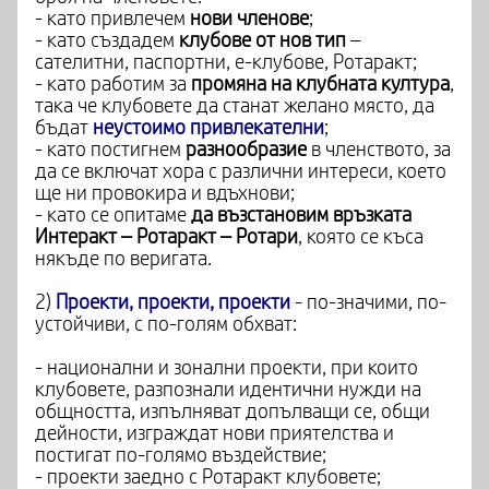
- като привлечем
нови членове
;
- като създадем
клубове от нов тип
–
сателитни, паспортни, е-клубове, Ротаракт;
- като работим за
промяна на клубната култура
,
така че клубовете да станат желано място, да
бъдат
неустоимо привлекателни
;
- като постигнем
разнообразие
в членството, за
да се включат хора с различни интереси, което
ще ни провокира и вдъхнови;
- като се опитаме
да възстановим връзката
Интеракт – Ротаракт – Ротари
, която се къса
някъде по веригата.
2)
Проекти, проекти, проекти
- по-значими, по-
устойчиви, с по-голям обхват:
- национални и зонални проекти, при които
клубовете, разпознали идентични нужди на
общността, изпълняват допълващи се, общи
дейности, изграждат нови приятелства и
постигат по-голямо въздействие;
- проекти заедно с Ротаракт клубовете;