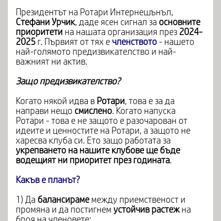
Президентът на Ротари Интернешънъл,
Стефани Урчик
, даде ясен сигнал за
основните
приоритети
на нашата организация през
2024-
2025
г. Първият от тях е
членството
- нашето
най-голямото предизвикателство и най-
важният ни актив.
Защо предизвикателство?
Когато някой идва в
Ротари
, това е за да
направи нещо
смислено
. Когато напуска
Ротари - това е не защото е разочарован от
идеите и ценностите на Ротари, а защото не
харесва клуба си. Ето защо работата за
укрепването на нашите клубове ще бъде
водещият ни приоритет през годината
.
Какъв е планът?
1) Да
балансираме
между приемственост и
промяна и да постигнем
устойчив растеж
на
броя на членовете: