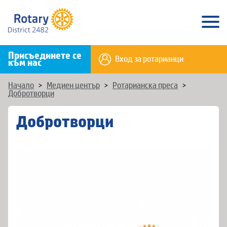
Присъединете се
Вход за ротарианци
към нас
Начало
>
Медиен център
>
Ротарианска преса
>
Добротворци
Добротворци