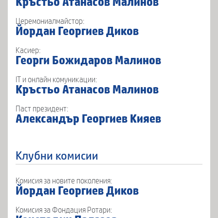
Кръстьо Атанасов Малинов
Церемониалмайстор:
Йордан Георгиев Диков
Касиер:
Георги Божидаров Малинов
IT и онлайн комуникации:
Кръстьо Атанасов Малинов
Паст президент:
Александър Георгиев Кияев
Клубни комисии
Комисия за новите поколения:
Йордан Георгиев Диков
Комисия за Фондация Ротари: