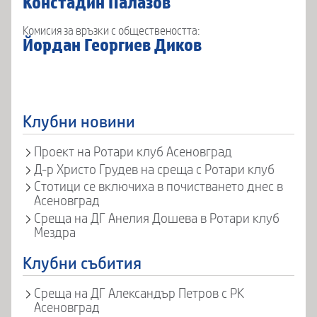
Констадин Палазов
Комисия за връзки с обществеността:
Йордан Георгиев Диков
Клубни новини
Проект на Ротари клуб Асеновград
Д-р Христо Грудев на среща с Ротари клуб
Стотици се включиха в почистването днес в
Асеновград
Среща на ДГ Анелия Дошева в Ротари клуб
Мездра
Клубни събития
Среща на ДГ Александър Петров с РК
Асеновград