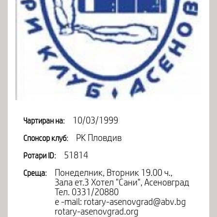
10/03/1999
Чартиран на:
РК Пловдив
Спонсор клуб:
51814
Ротари ID:
Понеделник, Вторник 19.00 ч.,
Среща:
Зала ет.3 Хотел "Сани", Асеновград
Тел. 0331/20880
е -mail:
rotary-asenovgrad@abv.bg
rotary-asenovgrad.org