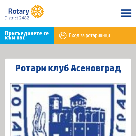
Присъединете се
Вход за ротарианци
към нас
Ротари клуб Асеновград