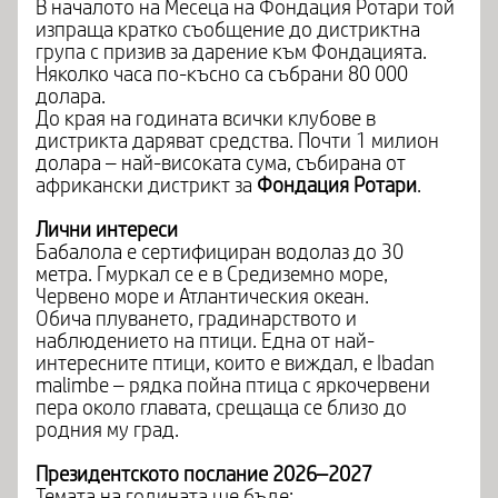
В началото на Месеца на Фондация Ротари той
изпраща кратко съобщение до дистриктна
група с призив за дарение към Фондацията.
Няколко часа по-късно са събрани 80 000
долара.
До края на годината всички клубове в
дистрикта даряват средства. Почти 1 милион
долара – най-високата сума, събирана от
африкански дистрикт за
Фондация Ротари
.
Лични интереси
Бабалола е сертифициран водолаз до 30
метра. Гмуркал се е в Средиземно море,
Червено море и Атлантическия океан.
Обича плуването, градинарството и
наблюдението на птици. Една от най-
интересните птици, които е виждал, е Ibadan
malimbe – рядка пойна птица с яркочервени
пера около главата, срещаща се близо до
родния му град.
Президентското послание 2026–2027
Темата на годината ще бъде: