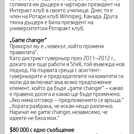
голямата им дъщеря е чартиран президент на
Интеракт клуб в своето училище. Днес тя е
член на Ротари клуб Winnipeg, Канада. Друга
тяхна дъщеря е била президент на
университетски Ротаракт клуб.
„Game changer“
Прякорът му е „човекът, който променя
правилата“.
Като дистрикт гуверньор през 2011–2012 г.,
докато все още работи в Shell, той въвежда нов
подход. На първата среща с асистент-
гуверньорите и председателите на комитети ги
моли да включват във всяко предложение
елемент, който да бъде „game changer“ – какво
е правено досега и какво ще бъде променено.
„Ако няма отговор – предложението се връща.“
„Хората разбраха, че искам нещо различно.
Наричат ме game changer, независимо, че
идеите не бяха мои.“
$80 000 с едно съобщение