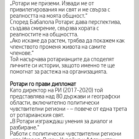
„Ротари ме приземи. Извади ме от
привилегирования ми свят и ме свърза с
реалността на моята общност.“
Според Бабалола Ротари: дава перспектива,
създава смирение, свързва хората с
реалностите на общността.
„Ако искаме да растем, трябва да покажем как
членството променя живота на самите
членове.“
Той насърчава ротарианците да споделят
личните си истории, защото именно те ще
помогнат за растежа на организацията.
Ротари го прави дипломат
Като директор на РИ (2017-2020) той
представлява над 80 държави и географски
области, включително политически
чувствителни региони - – повече от една трета
от ротарианския свят.
„В Ротари изграждаш умения за диалог и
разбиране.“
Работи с политически чувствителни региони