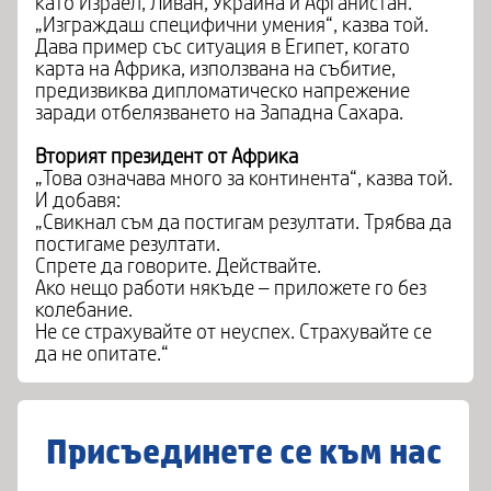
като Израел, Ливан, Украйна и Афганистан.
„Изграждаш специфични умения“, казва той.
Дава пример със ситуация в Египет, когато
карта на Африка, използвана на събитие,
предизвиква дипломатическо напрежение
заради отбелязването на Западна Сахара.
Вторият президент от Африка
„Това означава много за континента“, казва той.
И добавя:
„Свикнал съм да постигам резултати. Трябва да
постигаме резултати.
Спрете да говорите. Действайте.
Ако нещо работи някъде – приложете го без
колебание.
Не се страхувайте от неуспех. Страхувайте се
да не опитате.“
Присъединете се към нас