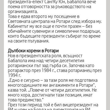
президента-елект СангКу Юн, Бабалола вече
поема отговорността за ръководството на
организацията.
Това е едва второто му посещение в
Световната централа на Ротари след избора му.
Кабинетът му все още е почти празен – без
обичайните сувенири и символични подаръци,
които бъдещите президенти събират по време
на своите пътувания.
Дълбоки корени в Ротари
Нов в президентската роля, всъщност
Бабалола има над четири десетилетия
ротариански път зад гърба си. Започва като
ротарактор през 1984 г., става ротарианец през
1994 г.
„Едно е сигурно – за тази роля ме подготвиха
многогодишните ми ангажименти в Ротари“,
казва той. „Повече от четири десетилетия. Не
много хора, достигнали тази позиция, имат
това предимство.“
През този период той е бил вицепрезидент на
РИ и член на Борда на директорите на РИ,