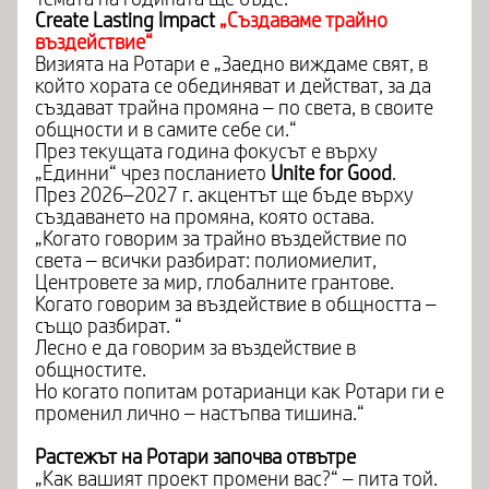
Create Lasting Impact
„Създаваме трайно
въздействие“
Визията на Ротари е „Заедно виждаме свят, в
който хората се обединяват и действат, за да
създават трайна промяна – по света, в своите
общности и в самите себе си.“
През текущата година фокусът е върху
„Единни“ чрез посланието
Unite for Good
.
През 2026–2027 г. акцентът ще бъде върху
създаването на промяна, която остава.
„Когато говорим за трайно въздействие по
света – всички разбират: полиомиелит,
Центровете за мир, глобалните грантове.
Когато говорим за въздействие в общността –
също разбират. “
Лесно е да говорим за въздействие в
общностите.
Но когато попитам ротарианци как Ротари ги е
променил лично – настъпва тишина.“
Растежът на Ротари започва отвътре
„Как вашият проект промени вас?“ – пита той.