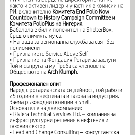
както и активен лидер и участник в комисии на
РИ, включително
Комитета End Polio Now
Countdown to History Campaign Committee и
Комитета PolioPlus на Нигерия
.
Бабалола е бил и попечител на ShelterBox.
Сред отличията му са:
• Награда за регионална служба за свят без
полиомиелит
• Признанието Service Above Self
• Признание на Фондация Ротари за заслуги
Той и съпругата му Преба са членове на
Обществото на
Arch Klumph
.
Професионален опит
Наред с ротарианската си дейност, той работи
25 години в нефтената и газовата индустрия.
Заема ръководни позиции в Shell.
Основател е на две компании:
• Riviera Technical Services Ltd. – компания за
инфраструктурни решения в нефтения и
газовия сектор
• Lead and Change Consulting – консултантска