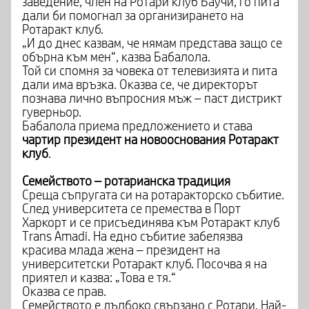
заведение, член на Ротари клуб Баучи, го пита
дали би помогнал за организирането на
Ротаракт клуб.
„И до днес казвам, че нямам представа защо се
обърна към мен“, казва Бабалола.
Той си спомня за човека от телевизията и пита
дали има връзка. Оказва се, че директорът
познава лично въпросния мъж – паст дистрикт
гуверньор.
Бабалола приема предложението и става
чартир президент на новооснования Ротаракт
клуб
.
Семейството – ротарианска традиция
Среща съпругата си на ротаракторско събитие.
След университета се премества в Порт
Харкорт и се присъединява към Ротаракт клуб
Trans Amadi. На едно събитие забелязва
красива млада жена – президент на
университетски Ротаракт клуб. Посочва я на
приятел и казва: „Това е тя.“
Оказва се прав.
Семейството е дълбоко свързано с Ротари. Най-