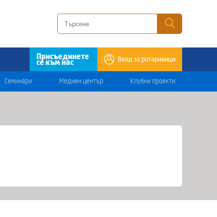
Присъединете
Вход за ротарианци
се към нас
Семинари
Медиен център
Клубни проекти