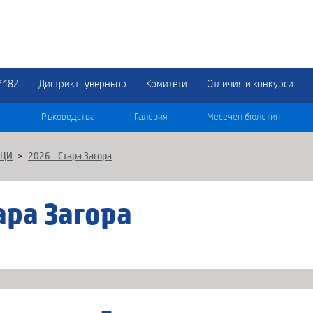
2482
Дистрикт гуверньор
Комитети
Отличия и конкурси
Ръководства
Галерия
Месечен бюлетин
НЦИ
>
2026 - Стара Загора
ара Загора