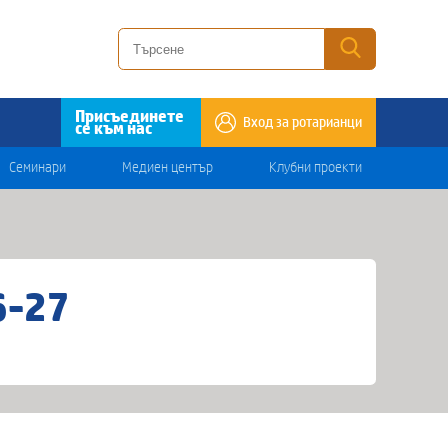
Присъединете
Вход за ротарианци
се към нас
Семинари
Медиен център
Клубни проекти
6-27