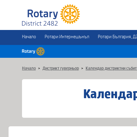
Начало
Ротари Интернешънъл
Ротари България, Д
Начало
>
Дистрикт гуверньор
>
Календар дистриктни събит
Календар