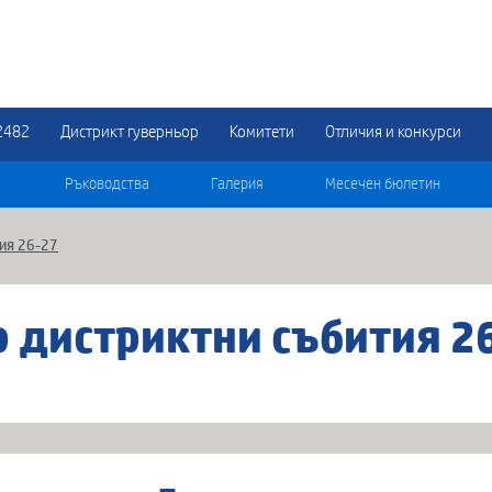
2482
Дистрикт гуверньор
Комитети
Отличия и конкурси
Ръководства
Галерия
Месечен бюлетин
ия 26-27
 дистриктни събития 2