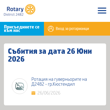
Присъединете се
Вход за ротарианци
към нас
Събития за дата 26 Юни
2026
Ротация на гуверньорите на
Д2482 - гр.Кюстендил
26/06/2026