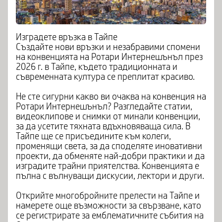
Изградете връзка в Тайпе
Създайте нови връзки и незабравими спомени
на конвенцията на Ротари Интернешънъл през
2026 г. в Тайпе, където традиционната и
съвременната култура се преплитат красиво.
Не сте сигурни какво ви очаква на конвенция на
Ротари Интернешънъл? Разгледайте статии,
видеоклипове и снимки от минали конвенции,
за да усетите тяхната вдъхновяваща сила. В
Тайпе ще се присъедините към колеги,
променящи света, за да споделяте иновативни
проекти, да обменяте най-добри практики и да
изградите трайни приятелства. Конвенцията е
пълна с вълнуващи дискусии, лектори и други.
Открийте многобройните прелести на Тайпе и
намерете още възможности за свързване, като
се регистрирате за емблематичните събития на