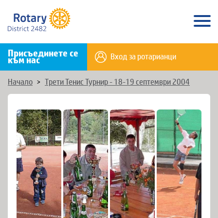
Присъединете се
Вход за ротарианци
към нас
Начало
>
Трети Тенис Турнир - 18-19 септември 2004