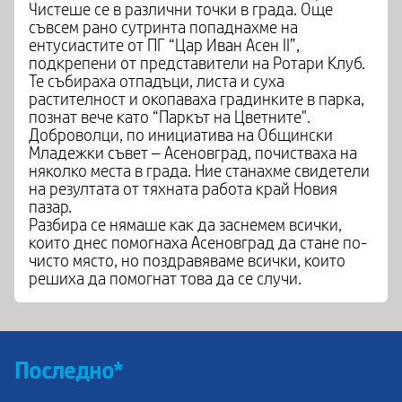
Чистеше се в различни точки в града. Още
съвсем рано сутринта попаднахме на
ентусиастите от ПГ “Цар Иван Асен II”,
подкрепени от представители на Ротари Клуб.
Те събираха отпадъци, листа и суха
растителност и окопаваха градинките в парка,
познат вече като “Паркът на Цветните".
Доброволци, по инициатива на Общински
Младежки съвет – Асеновград, почистваха на
няколко места в града. Ние станахме свидетели
на резултата от тяхната работа край Новия
пазар.
Разбира се нямаше как да заснемем всички,
които днес помогнаха Асеновград да стане по-
чисто място, но поздравяваме всички, които
решиха да помогнат това да се случи.
Последно*