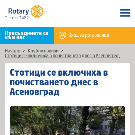
Присъединете се
Вход за ротарианци
към нас
Начало
>
Клубни новини
>
Стотици се включиха в почистването днес в Асеновград
Стотици се включиха в
почистването днес в
Асеновград