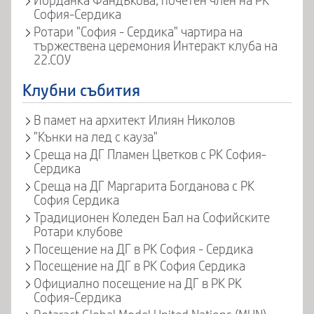
Йорданка Фандъкова, почетен член на РК
София-Сердика
Ротари "София - Сердика" чартира на
тържествена церемония Интеракт клуба на
22.СОУ
Клубни събития
В памет на архитект Илиян Николов
"Кънки на лед с кауза"
Среща на ДГ Пламен Цветков с РК София-
Сердика
Среща на ДГ Маргарита Богданова с РК
София Сердика
Традиционен Коледен Бал на Софийските
Ротари клубове
Посещение на ДГ в РК София - Сердика
Посещение на ДГ в РК София Сердика
Официално посещение на ДГ в РК РК
София-Сердика