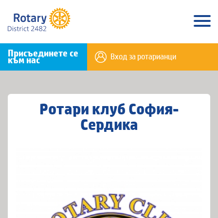
Присъединете се
Вход за ротарианци
към нас
Ротари клуб София-
Сердика