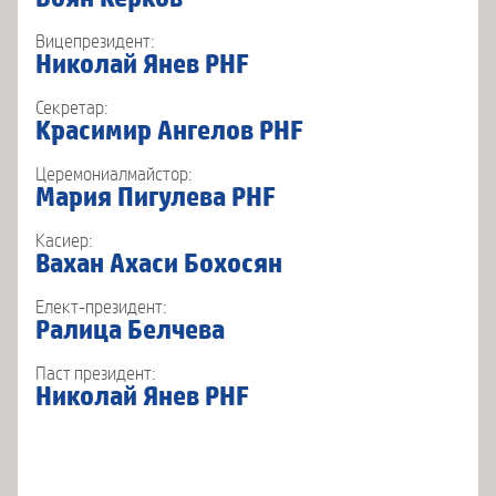
Вицепрезидент:
Николай Янев PHF
Секретар:
Красимир Ангелов PHF
Церемониалмайстор:
Мария Пигулева PHF
Касиер:
Вахан Ахаси Бохосян
Елект-президент:
Ралица Белчева
Паст президент:
Николай Янев PHF