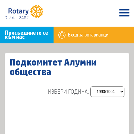
Присъединете се
Вход за ротарианци
към нас
Подкомитет Алумни
общества
ИЗБЕРИ ГОДИНА: