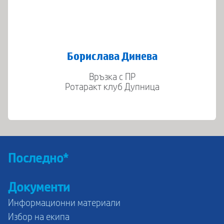
Борислава Динева
Връзка с ПР
Ротаракт клуб Дупница
Последно*
Документи
Информационни материали
Избор на екипа