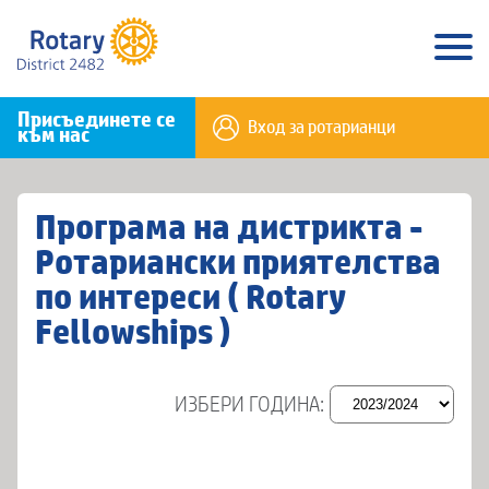
Присъединете се
Вход за ротарианци
към нас
Програма на дистрикта -
Ротариански приятелства
по интереси ( Rotary
Fellowships )
ИЗБЕРИ ГОДИНА: