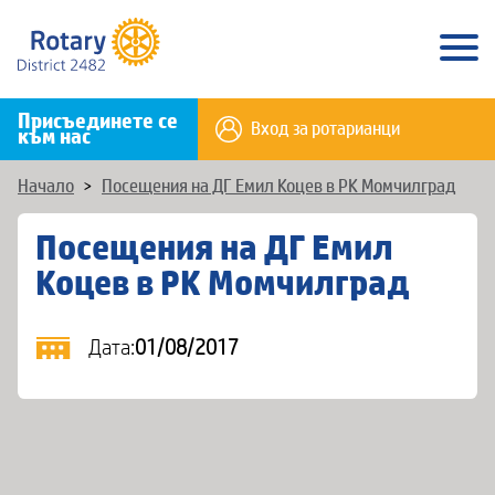
Присъединете се
Вход за ротарианци
към нас
Начало
>
Посещения на ДГ Емил Коцев в РК Момчилград
Посещения на ДГ Емил
Коцев в РК Момчилград
Дата:
01/08/2017