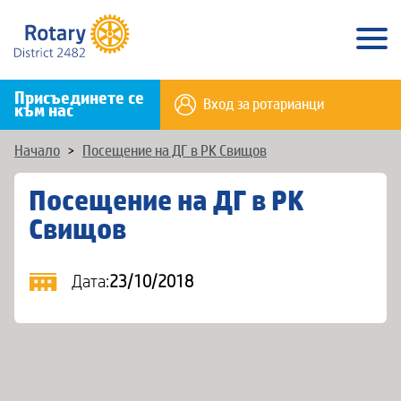
Присъединете се
Вход за ротарианци
към нас
Начало
>
Посещение на ДГ в РК Свищов
Посещение на ДГ в РК
Свищов
Дата:
23/10/2018