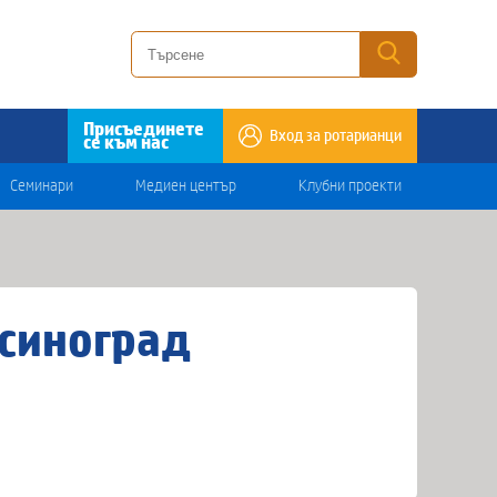
Присъединете
Вход за ротарианци
се към нас
Семинари
Медиен център
Клубни проекти
ксиноград