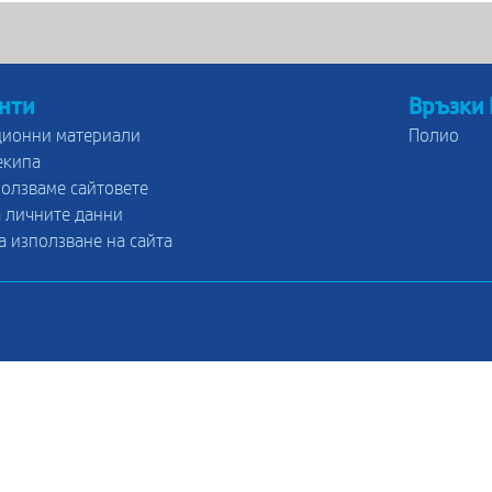
нти
Връзки
ионни материали
Полио
екипа
ползваме сайтовете
 личните данни
а използване на сайта