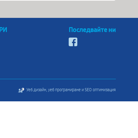
 РИ
Последвайте ни
Уеб дизайн, уеб програмиране и SEO оптимизация