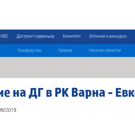
2482
Дистрикт гуверньор
Комитети
Отличия и конкурси
Ръководства
Галерия
Месечен бюлетин
е на ДГ в РК Варна - Ев
09/2019