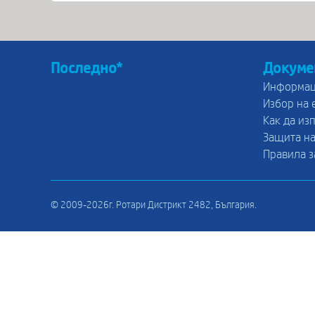
Последно*
Докуме
Информац
Избор на 
Как да из
Защита на
Правила з
© 2009-2026г. Ротари Дистрикт 2482, България.