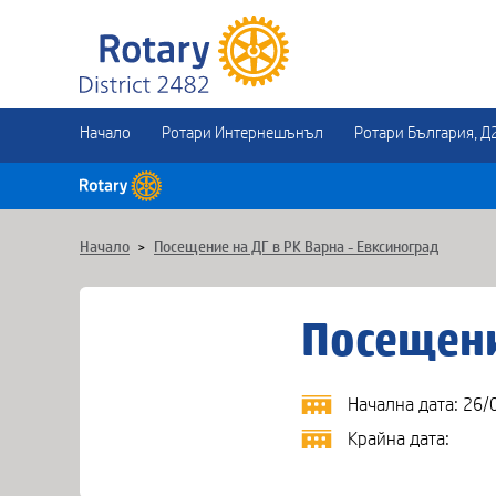
Начало
Ротари Интернешънъл
Ротари България, Д
Начало
>
Посещение на ДГ в РК Варна - Евксиноград
Посещени
Начална дата: 26/
Крайна дата: