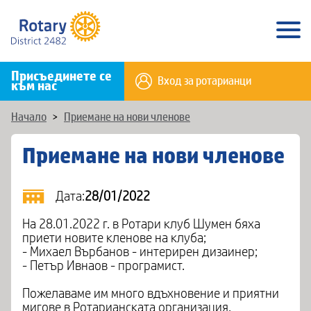
Присъединете се
Вход за ротарианци
към нас
Начало
>
Приемане на нови членове
Приемане на нови членове
Дата:
28/01/2022
На 28.01.2022 г. в Ротари клуб Шумен бяха
приети новите кленове на клуба;
- Михаел Върбанов - интерирен дизаинер;
- Петър Ивнаов - програмист.
Пожелаваме им много вдъхновение и приятни
мигове в Ротарианската организация.