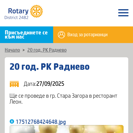
Присъединете се
Вход за ротарианци
към нас
Начало
>
20 год. РК Раднево
20 год. РК Раднево
Дата:
27/09/2025
Ще се проведе в гр. Стара Загора в ресторант
Леон.
17512768424648.jpg