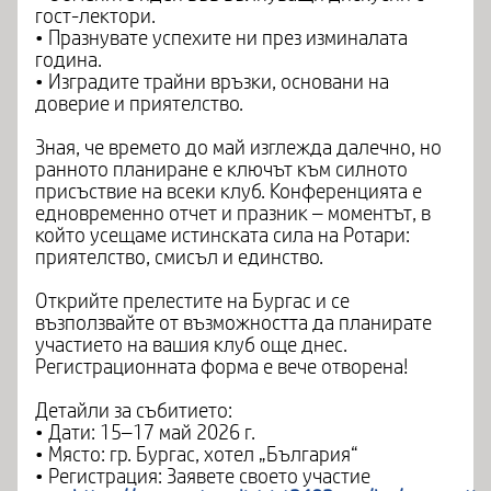
гост-лектори.
• Празнувате успехите ни през изминалата
година.
• Изградите трайни връзки, основани на
доверие и приятелство.
Зная, че времето до май изглежда далечно, но
ранното планиране е ключът към силното
присъствие на всеки клуб. Конференцията е
едновременно отчет и празник – моментът, в
който усещаме истинската сила на Ротари:
приятелство, смисъл и единство.
Открийте прелестите на Бургас и се
възползвайте от възможността да планирате
участието на вашия клуб още днес.
Регистрационната форма е вече отворена!
Детайли за събитието:
• Дати: 15–17 май 2026 г.
• Място: гр. Бургас, хотел „България“
• Регистрация: Заявете своето участие