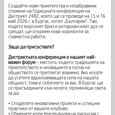
Създайте нови приятелства и незабравими
спомени на Годишната конференция на
Дистрикт 2482, която ще се проведе на 15 и 16
май 2026 г. в Бургас, хотел „България“. Там,
където морският бриз и ротарианският дух се
срещат, ще открием нови хоризонти за
съвместна работа.
Защо да присъствате?
Дистриктната конференция е нашият най-
важен форум
– мястото, където традицията на
приятелството и иновациите в полза на
обществото се преплитат взаимно. Ако искате
да усетите вдъхновяващата сила на нашата
общност, това е събитието за вас. В Бургас ще
се присъедините към колеги, променящи света,
за да:
• Споделите иновативни проекти и успешни
практики от вашите клубове.
• Обмените идеи във вълнуващи дискусии с