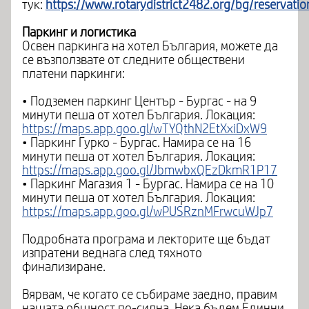
тук:
https://www.rotarydistrict2482.org/bg/reservati
Паркинг и логистика
Освен паркинга на хотел България, можете да
се възползвате от следните обществени
платени паркинги:
• Подземен паркинг Център - Бургас - на 9
минути пеша от хотел България. Локация:
https://maps.app.goo.gl/wTYQthN2EtXxiDxW9
• Паркинг Гурко - Бургас. Намира се на 16
минути пеша от хотел България. Локация:
https://maps.app.goo.gl/JbmwbxQEzDkmR1P17
• Паркинг Магазия 1 - Бургас. Намира се на 10
минути пеша от хотел България. Локация:
https://maps.app.goo.gl/wPUSRznMFrwcuWJp7
Подробната програма и лекторите ще бъдат
изпратени веднага след тяхното
финализиране.
Вярвам, че когато се събираме заедно, правим
нашата общност по-силна. Нека бъдем Единни