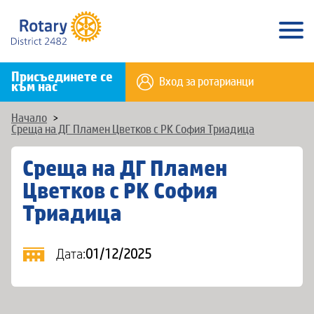
Присъединете се
Вход за ротарианци
към нас
Начало
>
Среща на ДГ Пламен Цветков с РК София Триадица
Среща на ДГ Пламен
Цветков с РК София
Триадица
Дата:
01/12/2025