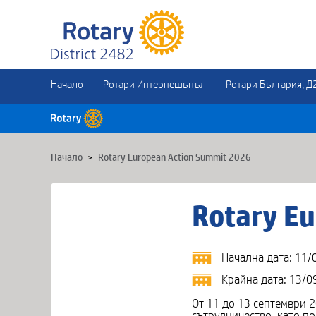
Начало
Ротари Интернешънъл
Ротари България, Д
Начало
>
Rotary European Action Summit 2026
Rotary E
Начална дата: 11/
Крайна дата: 13/0
От 11 до 13 септември 
сътрудничество, като п