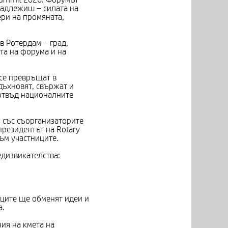
инадлежиш – силата на
ери на промяната,
в Ротердам – град,
ята на форума и на
 се превръщат в
дъхновят, свържат и
 отвъд националните
но със съорганизаторите
президентът на Rotary
ъм участниците.
дизвикателства:
иците ще обменят идеи и
а.
ия на кмета на