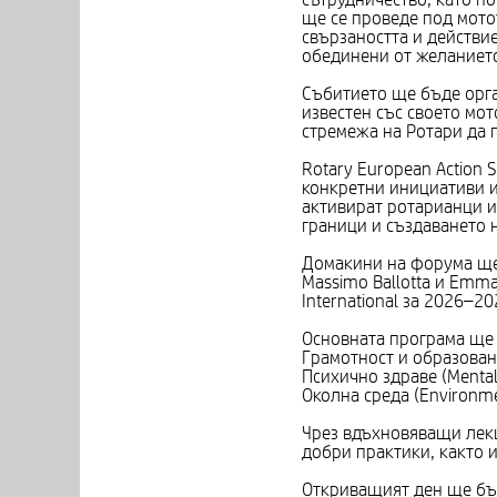
ще се проведе под мотот
свързаността и действи
обединени от желанието
Събитието ще бъде орган
известен със своето мот
стремежа на Ротари да 
Rotary European Action 
конкретни инициативи и
активират ротарианци и
граници и създаването 
Домакини на форума ще б
Massimo Ballotta и Emma
International за 2026–
Основната програма ще 
Грамотност и образовани
Психично здраве (Mental
Околна среда (Environm
Чрез вдъхновяващи лекц
добри практики, както 
Откриващият ден ще бъд