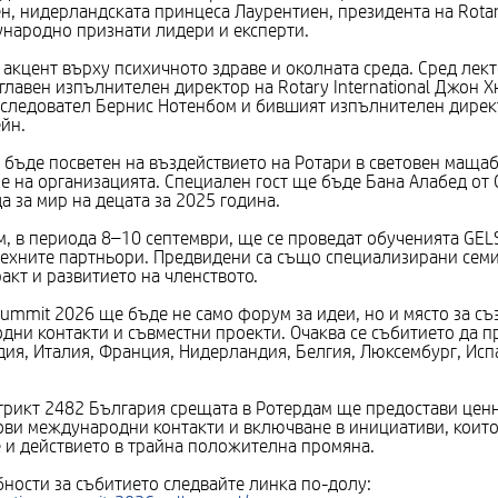
, нидерландската принцеса Лаурентиен, президента на Rotary
народно признати лидери и експерти.
 акцент върху психичното здраве и околната среда. Сред лек
главен изпълнителен директор на Rotary International Джон 
зследовател Бернис Нотенбом и бившият изпълнителен дирек
йн.
бъде посветен на въздействието на Ротари в световен маща
е на организацията. Специален гост ще бъде Бана Алабед от 
 за мир на децата за 2025 година.
 в периода 8–10 септември, ще се проведат обученията GEL
техните партньори. Предвидени са също специализирани семи
акт и развитието на членството.
Summit 2026 ще бъде не само форум за идеи, но и място за съ
дни контакти и съвместни проекти. Очаква се събитието да п
ия, Италия, Франция, Нидерландия, Белгия, Люксембург, Исп
трикт 2482 България срещата в Ротердам ще предостави цен
нови международни контакти и включване в инициативи, коит
е и действието в трайна положителна промяна.
бности за събитието следвайте линка по-долу: