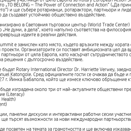
о „TO BELONG – The Power of Connection and Action“ („Да пр
ето“) и ще събере ротарианци, ротарактори, партньори и лид
 да създават устойчиво обществено въздействие.
изирано в Световния търговски център (World Trade Center) 
о „Не думи, а дела“, което напълно съответства на философи
превръща идеите в реални действия.
Summit е замислен като място, където връзките между хората
 проекти. Организаторите си поставят амбициозната цел да в
 партньори от цяла Европа, като насърчат сътрудничеството
на решения с дългосрочно въздействие.
ъдат Rotary International Director Dr. Harriette Verwey, заед
nuel Katongole. Сред официалните гости се очаква да бъде и 
2027 г. Йинка Бабалола, който ще изнесе ключово обръщение к
бъде изградена около три от най-актуалните обществени пре
е (Literacy)
 Health)
ent)
ии, панелни дискусии и интерактивни работни сесии участн
и ще търсят възможности за нови международни партньорств
е посветен на темата за грамотността и ще включва изказван