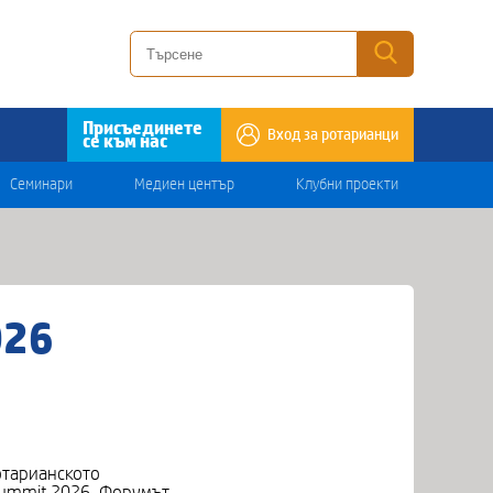
Присъединете
Вход за ротарианци
се към нас
Семинари
Медиен център
Клубни проекти
026
отарианското
Summit 2026. Форумът