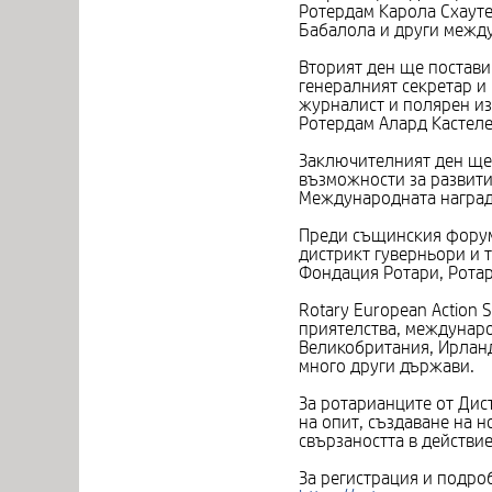
Ротердам Карола Схаутен
Бабалола и други между
Вторият ден ще постави
генералният секретар и 
журналист и полярен и
Ротердам Алард Кастеле
Заключителният ден ще 
възможности за развити
Международната награда
Преди същинския форум,
дистрикт гуверньори и 
Фондация Ротари, Ротар
Rotary European Action 
приятелства, междунаро
Великобритания, Ирланд
много други държави.
За ротарианците от Дис
на опит, създаване на 
свързаността в действи
За регистрация и подро