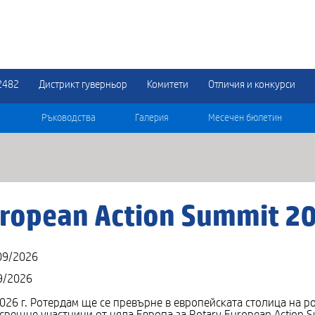
2482
Дистрикт гуверньор
Комитети
Отличия и конкурси
Ръководства
Галерия
Месечен бюлетин
uropean Action Summit 2
09/2026
9/2026
2026 г. Ротердам ще се превърне в европейската столица на р
осрещне участници от цяла Европа за Rotary European Action 