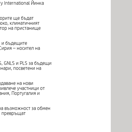
 International Йинка
торите ще бъдат
Хюко, климатичният
тор на пристанище
б и бъдещите
Сирия – носител на
S, GNLS и PLS за бъдещи
нари, посветени на
здаване на нови
ривлече участници от
ания, Португалия и
на възможност за обмен
о превръщат