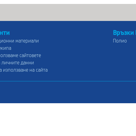
нти
Връзки
ионни материали
Полио
екипа
ползваме сайтовете
 личните данни
а използване на сайта