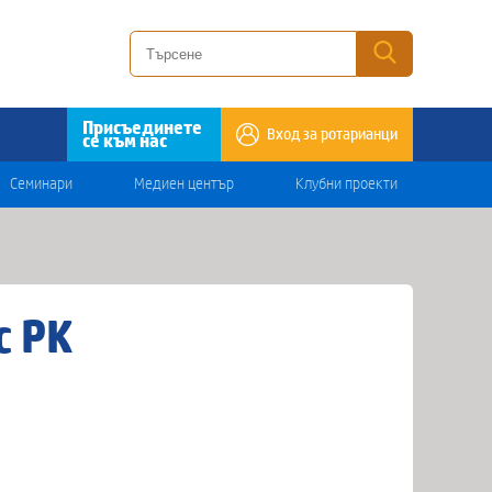
Присъединете
Вход за ротарианци
се към нас
Семинари
Медиен център
Клубни проекти
с РК