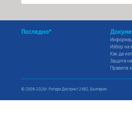
Последно*
Докуме
Информац
Избор на 
Как да из
Защита на
Правила з
© 2009-2026г. Ротари Дистрикт 2482, България.