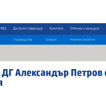
2482
Дистрикт гуверньор
Комитети
Отличия и конкурси
Ръководства
Галерия
Месечен бюлетин
 ДГ Александър Петров 
я