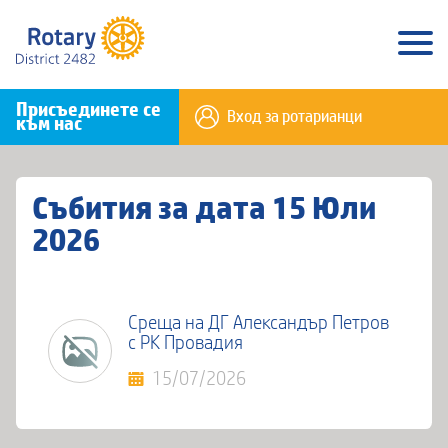
Присъединете се
Вход за ротарианци
към нас
Събития за дата 15 Юли
2026
Среща на ДГ Александър Петров
с РК Провадия
15/07/2026