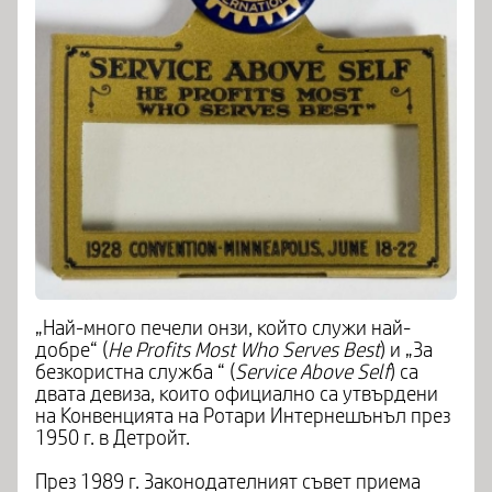
„Най-много печели онзи, който служи най-
добре“ (
He Profits Most Who Serves Best
) и „За
безкористна служба “ (
Service Above Self
) са
двата девиза, които официално са утвърдени
на Конвенцията на Ротари Интернешънъл през
1950 г. в Детройт.
През 1989 г. Законодателният съвет приема