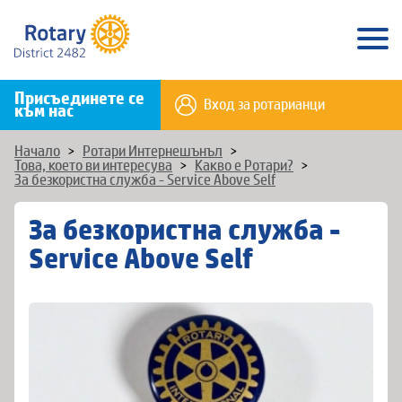
Присъединете се
Вход за ротарианци
към нас
Начало
>
Ротари Интернешънъл
>
Това, което ви интересува
>
Какво е Ротари?
>
За безкористна служба - Service Above Self
За безкористна служба -
Service Above Self