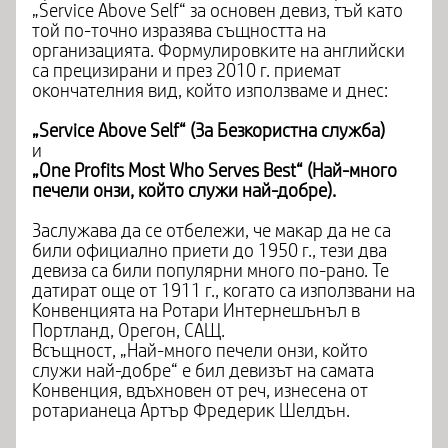
„Service Above Self“ за основен девиз, тъй като
той по-точно изразява същността на
организацията. Формулировките на английски
са прецизирани и през 2010 г. приемат
окончателния вид, който използваме и днес:
„Service Above Self“ (
За Безкористна служба)
и
„One Profits Most Who Serves Best“ (Най-много
печели онзи, който служи най-добре).
Заслужава да се отбележи, че макар да не са
били официално приети до 1950 г., тези два
девиза са били популярни много по-рано. Те
датират още от 1911 г., когато са използвани на
Конвенцията на Ротари Интернешънъл в
Портланд, Орегон, САЩ.
Всъщност, „Най-много печели онзи, който
служи най-добре“ е бил девизът на самата
Конвенция, вдъхновен от реч, изнесена от
ротарианеца Артър Фредерик Шелдън.