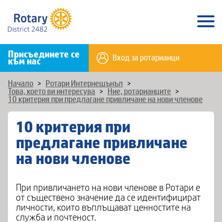
Присъединете се
Вход за ротарианци
към нас
Начало
>
Ротари Интернешънъл
>
Това, което ви интересува
>
Ние, ротарианците
>
10 критерия при предлагане привличане на нови членове
10 критерия при
предлагане привличане
на нови членове
При привличането на нови членове в Ротари е
от съществено значение да се идентифицират
личности, които въплъщават ценностите на
служба и почтеност.