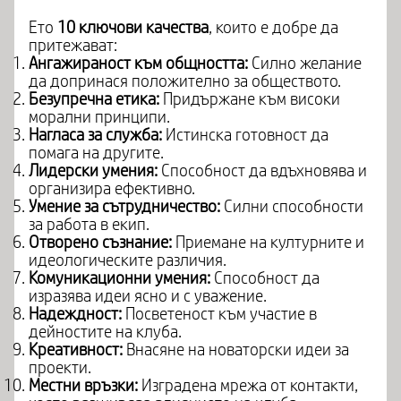
Ето
10 ключови качества
, които е добре да
притежават:
Ангажираност към общността:
Силно желание
да допринася положително за обществото.
Безупречна етика:
Придържане към високи
морални принципи.
Нагласа за служба:
Истинска готовност да
помага на другите.
Лидерски умения:
Способност да вдъхновява и
организира ефективно.
Умение за сътрудничество:
Силни способности
за работа в екип.
Отворено съзнание:
Приемане на културните и
идеологическите различия.
Комуникационни умения:
Способност да
изразява идеи ясно и с уважение.
Надеждност:
Посветеност към участие в
дейностите на клуба.
Креативност:
Внасяне на новаторски идеи за
проекти.
Местни връзки:
Изградена мрежа от контакти,