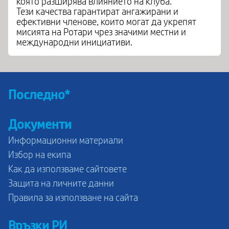
която разширява влиянието на клуба.
Тези качества гарантират ангажирани и
ефективни членове, които могат да укрепят
мисията на Ротари чрез значими местни и
международни инициативи.
Последно*
Документи
Информационни материали
Избор на екипа
Как да използваме сайтовете
Защита на личните данни
Правила за използване на сайта
Връзки РИ