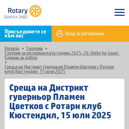
Присъединете се
Вход за ротарианци
към нас
Начало
>
Галерия
>
Галерия за ротарианската година 2025-26: Unite for Good -
Единни за добро
>
Среща на Дистрикт гуверньор Пламен Цветков с Ротари
клуб Кюстендил, 15 юли 2025
Среща на Дистрикт
гуверньор Пламен
Цветков с Ротари клуб
Кюстендил, 15 юли 2025