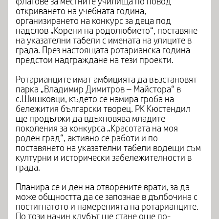
флагове за местните училища по повод
откриването на учебната година,
организирането на конкурс за деца под
надслов „Корени на родолюбието“, поставяне
на указателни табели с имената на улиците в
града. През настоящата ротарианска година
предстои надграждане на тези проекти.
Ротарианците имат амбицията да възстановят
парка „Владимир Димитров – Майстора“ в
с.Шишковци, където се намира гроба на
бележития български творец. РК Кюстендил
ще продължи да вдъхновява младите
поколения за конкурса „Красотата на моя
роден град“, активно се работи и по
поставянето на указателни табели водещи съм
културни и исторически забележителности в
града.
Планира се и ден на отворените врати, за да
може общността да се запознае в дълбочина с
постигнатото и намеренията на ротарианците.
По този начин клубът ще стане още по-