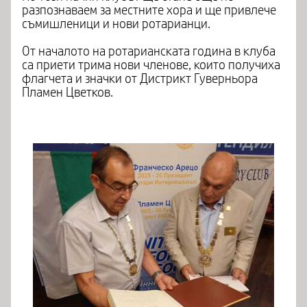
разпознаваем за местните хора и ще привлече
съмишленици и нови ротарианци.
От началото на ротарианската година в клуба
са приети трима нови членове, които получиха
флагчета и значки от Дистрикт Гуверньора
Пламен Цветков.