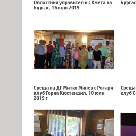
Областния управител и с Кмета на
Бургас
Бургас, 16 юли 2019
Среща на ДГ Митко Минев с Ротари
Среща 
клуб Горна Кюстендил, 10 юли
клуб С
2019 г