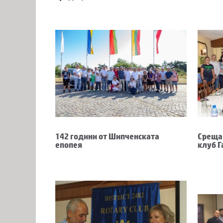
142 години от Шипченската
Среща 
епопея
клуб Г