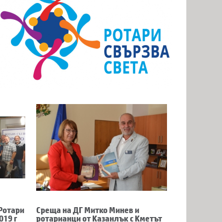
 Ротари
Среща на ДГ Митко Минев и
019 г
ротарианци от Казанлък с Кметът