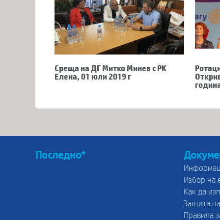
Среща на ДГ Митко Минев с РК
Ротаци
Елена, 01 юли 2019 г
Открив
годин
Последно*
Докуме
Информац
Избор на 
Как да из
Защита на
Правила з