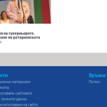
я на гуверньорите.
ане на ротарианската
а.
нти
Връзки
ионни материали
Полио
екипа
ползваме сайтовете
 личните данни
а използване на сайта