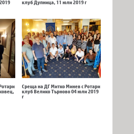
 2019
клуб Дупница, 11 юли 2019 г
 Ротари
Среща на ДГ Митко Минев с Ротари
ковец,
клуб Велико Търново 04 юли 2019
г