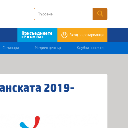
Присъединете
Вход за ротарианци
се към нас
Семинари
Медиен център
Клубни проекти
анската 2019-