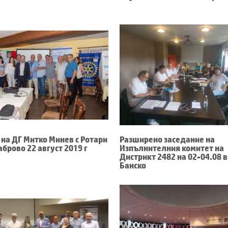
на ДГ Митко Минев с Ротари
Разширено заседание на
аброво 22 август 2019 г
Изпълнителния комитет на
Дистрикт 2482 на 02-04.08 в
Банско