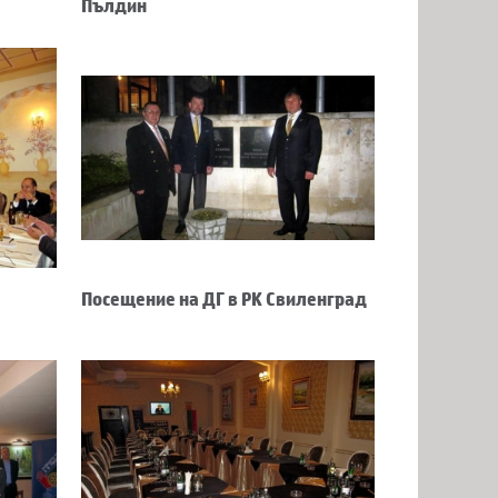
Пълдин
Посещение на ДГ в РК Свиленград