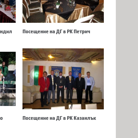
ендил
Посещение на ДГ в РК Петрич
то
Посещение на ДГ в РК Казанлък