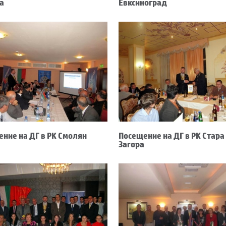
а
Евксиноград
ние на ДГ в РК Смолян
Посещение на ДГ в РК Стара
Загора