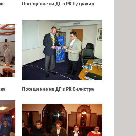
ов
Посещение на ДГ в РК Тутракан
ана
Посещение на ДГ в РК Силистра