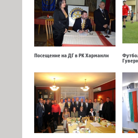
Посещение на ДГ в РК Харманли
Футбол
Гувер