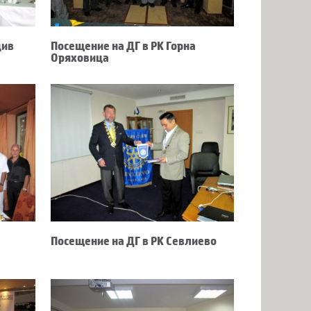
див
Посещение на ДГ в РК Горна
Оряховица
Посещение на ДГ в РК Севлиево