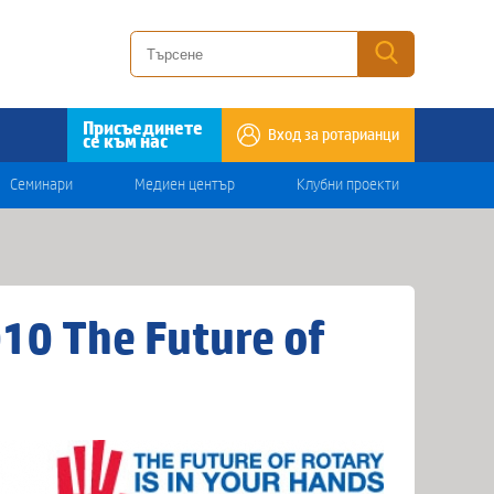
Присъединете
Вход за ротарианци
се към нас
Семинари
Медиен център
Клубни проекти
0 The Future of