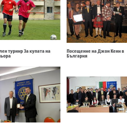
ен турнир За купата на
Посещение на Джон Кени в
ньорa
България