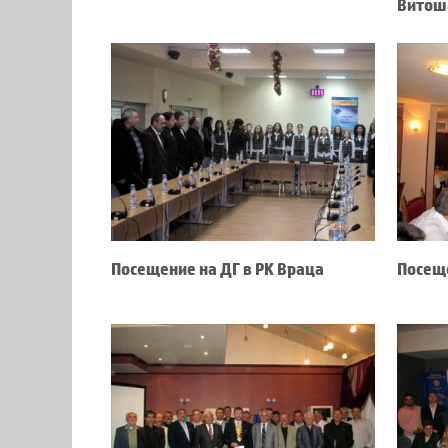
Витош
Посещение на ДГ в РК Враца
Посеще