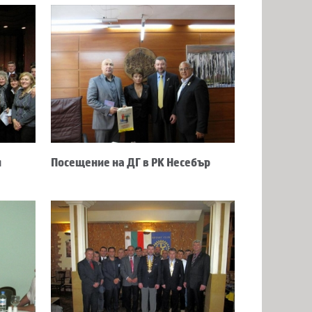
я
Посещение на ДГ в РК Несебър