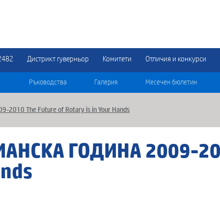
2482
Дистрикт гуверньор
Комитети
Отличия и конкурси
Ръководства
Галерия
Месечен бюлетин
010 The Future of Rotary is in Your Hands
ИАНСКА ГОДИНА 2009-201
ands