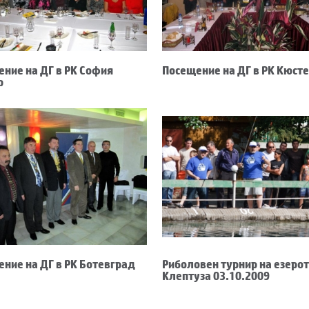
ние на ДГ в РК София
Посещение на ДГ в РК Кюст
р
ние на ДГ в РК Ботевград
Риболовен турнир на езеро
Клептуза 03.10.2009