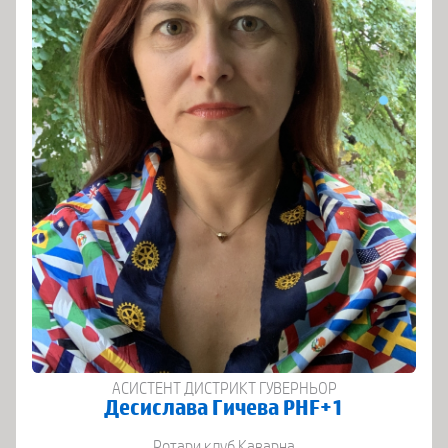
АСИСТЕНТ ДИСТРИКТ ГУВЕРНЬОР
Десислава Гичева PHF+1
Ротари клуб Каварна