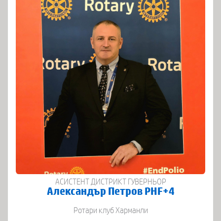
АСИСТЕНТ ДИСТРИКТ ГУВЕРНЬОР
Александър Петров PHF+4
Ротари клуб Харманли