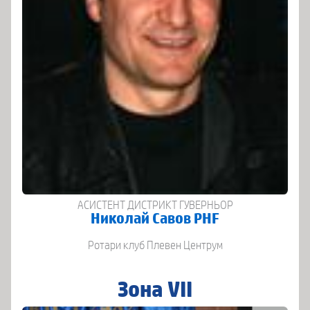
АСИСТЕНТ ДИСТРИКТ ГУВЕРНЬОР
Николай Савов PHF
Ротари клуб Плевен Центрум
Зона VII