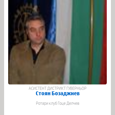
АСИСТЕНТ ДИСТРИКТ ГУВЕРНЬОР
Стоян Бозаджиев
Ротари клуб Гоце Делчев