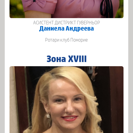
АСИСТЕНТ ДИСТРИКТ ГУВЕРНЬОР
Даниела Андреева
Ротари клуб Поморие
Зона XVIII