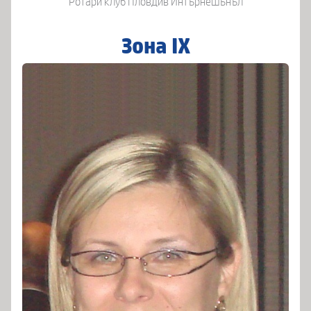
Ротари клуб Пловдив Интърнешънъл
Зона IX