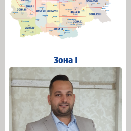
Зона І