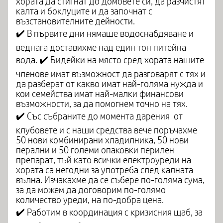
хората да стигнат до домовете си, да разчистят
калта и боклуците и да започнат с
възстановителните дейности.
✔️ В първите дни нямаше водоснабдяване и
веднага доставихме над един тон питейна
вода. ✔️ Бидейки на място сред хората нашите
членове имат възможност да разговарят с тях и
да разберат от какво имат най-голяма нужда и
кои семейства имат най-малки финансови
възможности, за да помогнем точно на тях.
✔️ Със събраните до момента дарения от
клубовете и с наши средства вече поръчахме
50 нови комбинирани хладилника, 50 нови
перални и 50 големи опаковки перилен
препарат, тъй като всички електроуреди на
хората са негодни за употреба след калната
вълна. Изчакахме да се събере по-голяма сума,
за да можем да договорим по-голямо
количество уреди, на по-добра цена.
✔️ Работим в координация с кризисния щаб, за