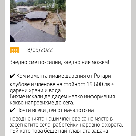
18/09/2022
Заедно сме по-силни, заедно ние можем!
✔️ Към момента имаме дарения от Ротари
клубове и членове на стойност 19 600 лв +
дарени храни и вода.
Бихме искали да дадем малко информация
какво направихме до сега.
✔️ Почти всеки ден от началото на
наводненията наши членове са на място в
засегнатите села, работейки наравно с хората,
тъй като това беше най-главната задача -