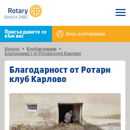
Присъединете се
Вход за ротарианци
към нас
Начало
>
Клубни новини
>
Благодарност от Ротари клуб Карлово
Благодарност от Ротари
клуб Карлово