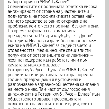
лаборатория на УМБАЛ „Канев“.
Специалистите от болницата отчетоха висока
ангажираност от страна на участниците и
подчертаха, че профилактиката остава най-
силното средство за ранно откриване на
проблеми, които често протичат без симптоми.
По време на финала на кампанията
президентът на Ротари клуб „Русе – Дунав“
Екатерина Иванова изрази благодарност към
екипа на УМБАЛ „Канев“ за съдействието и
отдадеността. Медицинските специалисти
получиха от ротарианците сини лентички –
жест на подкрепа към работата им и към
каузата за мъжкото здраве.
Ротари клуб „Русе – Дунав“ и УМБАЛ „Канев“
реализират инициативата за втора поредна
година, превръщайки я в устойчива и
разпознаваема здравно-обществена кампания
на местно ниво. Тя е част от дългосрочния
ангажимент на Ротари клуб „Русе – Дунав“ към
общественото здраве, превенцията и
подкрепата на местните институции, които
работят на първа линия.