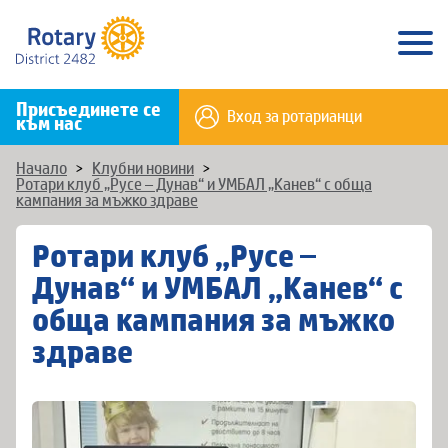
Присъединете се
Вход за ротарианци
към нас
Начало
>
Клубни новини
>
Ротари клуб „Русе – Дунав“ и УМБАЛ „Канев“ с обща
кампания за мъжко здраве
Ротари клуб „Русе –
Дунав“ и УМБАЛ „Канев“ с
обща кампания за мъжко
здраве