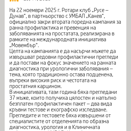
На 22 ноември 2025 г. Ротари клуб „Русе –
Дунав“, в партньорство с УМБАЛ „Канев“,
официално закри втората поредна кампания за
ранна профилактика и превенция на
заболяванията на простатата, реализирана в
рамките на международната инициатива
„Мовембър“.
Целта на кампанията е да насърчи мъжете да
извършват редовни профилактични прегледи
и да постави на фокус значението на ранната
диагностика при урологични заболявания –
тема, която традиционно остава подценена,
въпреки високия риск и честотата на
простатния карцином.
В инициативата, тази година бяха прегледани
37 мъже, които получиха цялостен и напълно
безплатен профилактичен пакет – два вида
кръвни тестове и ехографско изследване.
Прегледите и тестовете бяха извършени от
специалистите от отделенията по образна
диагностика, урология и в Клиничната