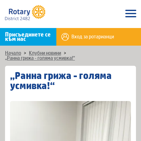
Присъединете се
Вход за ротарианци
към нас
Начало
>
Клубни новини
>
„Ранна грижа - голяма усмивка!“
„Ранна грижа - голяма
усмивка!“