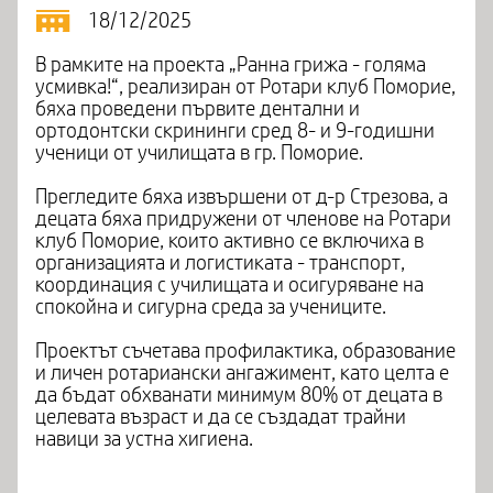
18/12/2025
В рамките на проекта „Ранна грижа - голяма
усмивка!“, реализиран от Ротари клуб Поморие,
бяха проведени първите дентални и
ортодонтски скрининги сред 8- и 9-годишни
ученици от училищата в гр. Поморие.
Прегледите бяха извършени от д-р Стрезова, а
децата бяха придружени от членове на Ротари
клуб Поморие, които активно се включиха в
организацията и логистиката - транспорт,
координация с училищата и осигуряване на
спокойна и сигурна среда за учениците.
Проектът съчетава профилактика, образование
и личен ротариански ангажимент, като целта е
да бъдат обхванати минимум 80% от децата в
целевата възраст и да се създадат трайни
навици за устна хигиена.