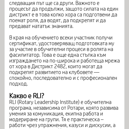
следващия път ще са други. Важното е
процесът да продължи, защото силата на един
дистрикт е в това колко хора са подготвени да
поемат роля, да водят, да подкрепят и да
предават нататък знанията.
В края на обучението всеки участник получи
сертификат, удостоверяващ подготовката му
за участие в обучителни процеси в ролята на
фасилитатор. Това е още една стъпка към
изграждането на по-широка и работеща мрежа
от хора в Дистрикт 2482, които могат да
подкрепят развитието на клубовете —
спокойно, последователно и с професионален
подход.
Какво е RLI?
RLI (Rotary Leadership Institute) е обучителна
програма, независима от Ротари, която развива
умения за комуникация, екипна работа и
модериране на групи. Тя е практическа –
работи чрез упражнения, казуси и дискусии, а