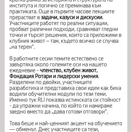
института и логично се преминава към
практиката. Още в първите часове лекциите
прерастват в
задачи, казуси и дискусии
.
Участниците работят по реални ситуации,
пробват различни подходи, сравняват гледни
точки и търсят решения, които са приложими в
клубния живот – там, където всичко се случва
„на терен“.
В работните сесии темите естествено се
завъртяха около големите оси на нашето
ежедневие -
членство, клубен живот,
Фондация Ротари и лидерски умения
.
Разделени по двойки, участниците
разработиха и представиха свои идеи как биха
водили обучителни модули по тези теми.
Именно тук RLI показва истинската си стойност
- да упражни начина, по който ги намираме
заедно вместо да „дава готови отговори“.
Това беше и най-ценният акцент на обучението
— обменът. Днес участниците са тези,