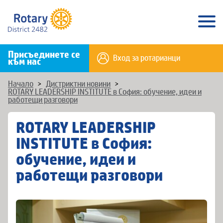
Присъединете се
Вход за ротарианци
към нас
Начало
>
Дистриктни новини
>
ROTARY LEADERSHIP INSTITUTE в София: обучение, идеи и
работещи разговори
ROTARY LEADERSHIP
INSTITUTE в София:
обучение, идеи и
работещи разговори