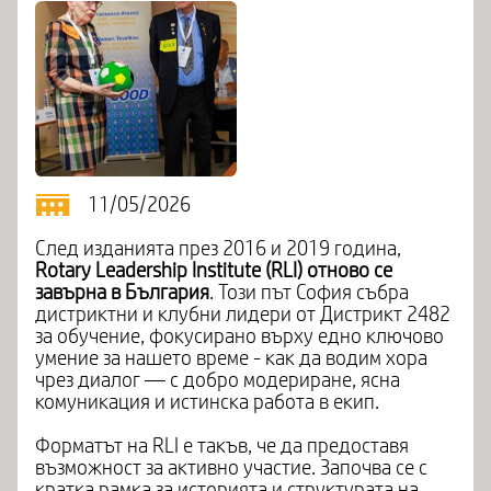
11/05/2026
След изданията през 2016 и 2019 година,
Rotary Leadership Institute (RLI) отново се
завърна в България
. Този път София събра
дистриктни и клубни лидери от Дистрикт 2482
за обучение, фокусирано върху едно ключово
умение за нашето време - как да водим хора
чрез диалог — с добро модериране, ясна
комуникация и истинска работа в екип.
Форматът на RLI е такъв, че да предоставя
възможност за активно участие. Започва се с
кратка рамка за историята и структурата на