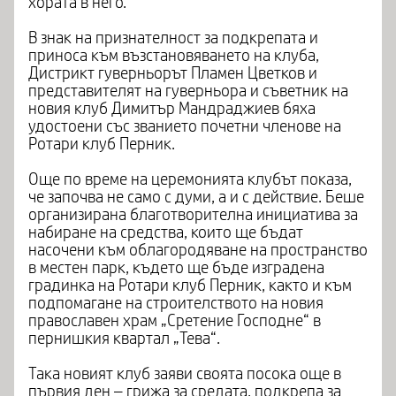
хората в него.
В знак на признателност за подкрепата и
приноса към възстановяването на клуба,
Дистрикт гуверньорът Пламен Цветков и
представителят на гуверньора и съветник на
новия клуб Димитър Мандраджиев бяха
удостоени със званието почетни членове на
Ротари клуб Перник.
Още по време на церемонията клубът показа,
че започва не само с думи, а и с действие. Беше
организирана благотворителна инициатива за
набиране на средства, които ще бъдат
насочени към облагородяване на пространство
в местен парк, където ще бъде изградена
градинка на Ротари клуб Перник, както и към
подпомагане на строителството на новия
православен храм „Сретение Господне“ в
пернишкия квартал „Тева“.
Така новият клуб заяви своята посока още в
първия ден – грижа за средата, подкрепа за