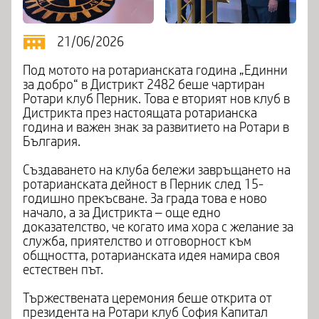
21/06/2026
Под мотото на ротарианската година „Единни
за добро“ в Дистрикт 2482 беше чартиран
Ротари клуб Перник. Това е вторият нов клуб в
Дистрикта през настоящата ротарианска
година и важен знак за развитието на Ротари в
България.
Създаването на клуба бележи завръщането на
ротарианската дейност в Перник след 15-
годишно прекъсване. За града това е ново
начало, а за Дистрикта – още едно
доказателство, че когато има хора с желание за
служба, приятелство и отговорност към
общността, ротарианската идея намира своя
естествен път.
Тържествената церемония беше открита от
президента на Ротари клуб София Капитал