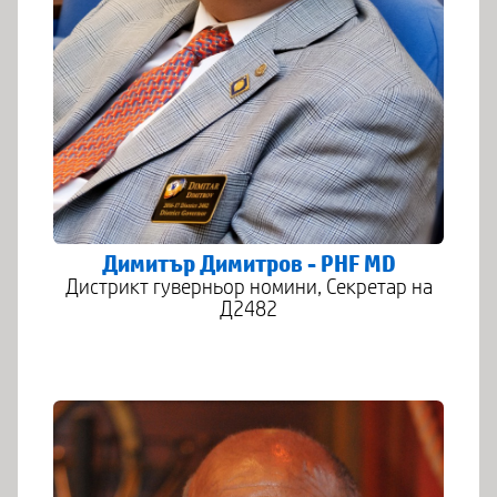
Димитър Димитров - PHF MD
Дистрикт гуверньор номини, Секретар на
Д2482