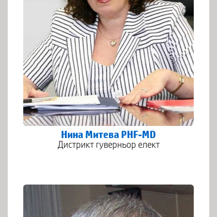
Нина Митева PHF-MD
Дистрикт гуверньор елект