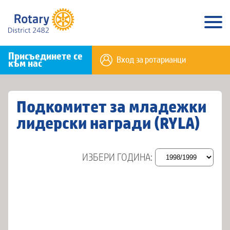
Присъединете се
Вход за ротарианци
към нас
Подкомитет за младежки
лидерски награди (RYLA)
ИЗБЕРИ ГОДИНА: