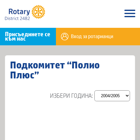
Присъединете се
Вход за ротарианци
към нас
Подкомитет “Полио
Плюс”
ИЗБЕРИ ГОДИНА: