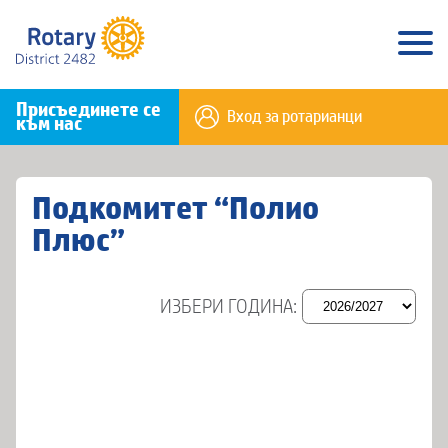
Присъединете се
Вход за ротарианци
към нас
Подкомитет “Полио
Плюс”
ИЗБЕРИ ГОДИНА: