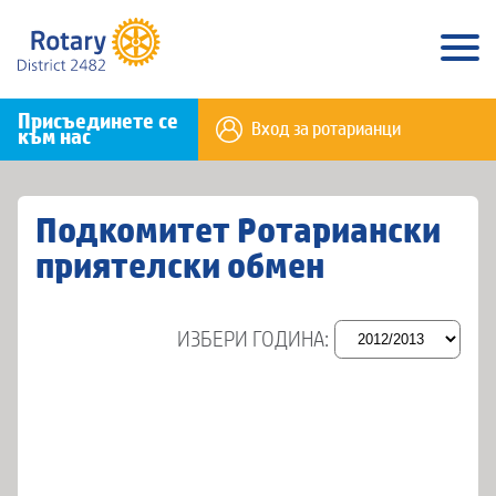
Присъединете се
Вход за ротарианци
към нас
Подкомитет Ротариански
приятелски обмен
ИЗБЕРИ ГОДИНА: