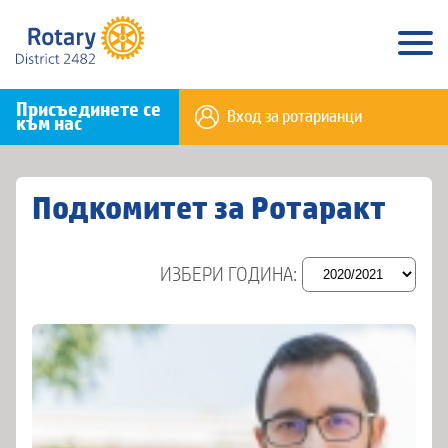
Присъединете се
Вход за ротарианци
към нас
Подкомитет за Ротаракт
ИЗБЕРИ ГОДИНА: