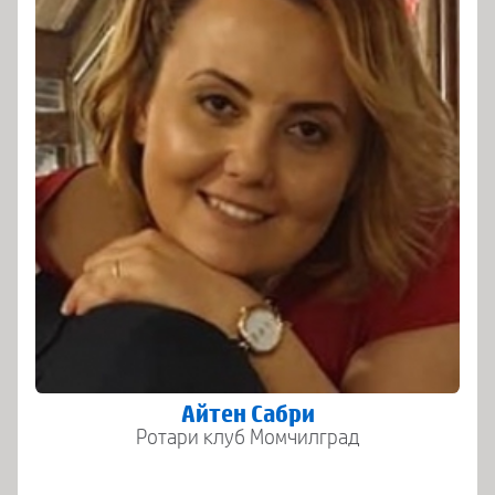
Айтен Сабри
Ротари клуб Момчилград