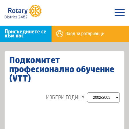
Присъединете се
Вход за ротарианци
към нас
Подкомитет
професионално обучение
(VTT)
ИЗБЕРИ ГОДИНА: