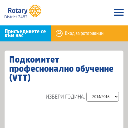
Присъединете се
Вход за ротарианци
към нас
Подкомитет
професионално обучение
(VTT)
ИЗБЕРИ ГОДИНА: