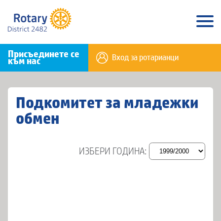
Присъединете се
Вход за ротарианци
към нас
Подкомитет за младежки
обмен
ИЗБЕРИ ГОДИНА: