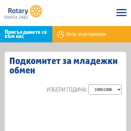
Присъединете се
Вход за ротарианци
към нас
Подкомитет за младежки
обмен
ИЗБЕРИ ГОДИНА: