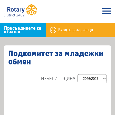
Присъединете се
Вход за ротарианци
към нас
Подкомитет за младежки
обмен
ИЗБЕРИ ГОДИНА: