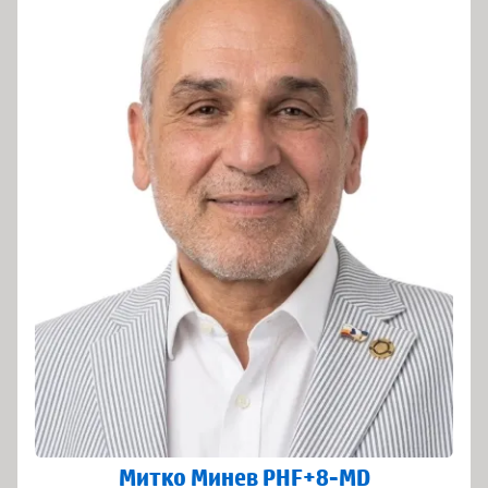
Митко Минев PHF+8-MD