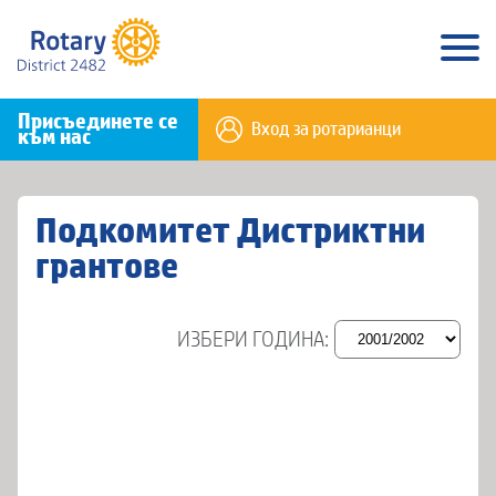
Присъединете се
Вход за ротарианци
към нас
Подкомитет Дистриктни
грантове
ИЗБЕРИ ГОДИНА: