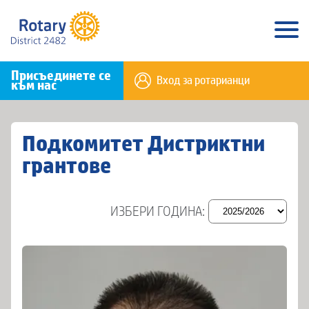
Присъединете се
Вход за ротарианци
към нас
Подкомитет Дистриктни
грантове
ИЗБЕРИ ГОДИНА: